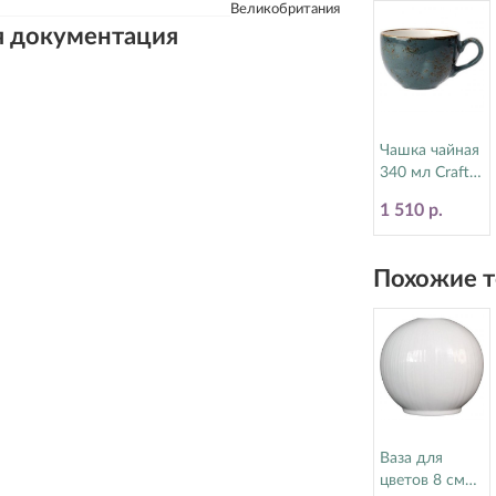
Великобритания
я документация
Чашка чайная
340 мл Craft
Blue Steelite
1 510 р.
(Стилайт)
11300152
Похожие т
Ваза для
цветов 8 см