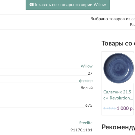
Показать все товары из серии Willow
Выбрано товаров из с
Вы
Товары со
Willow
27
фарфор
белый
Салатник 21.5
см Revolution
Bluestone
675
1 000 р.
1 710 р.
Steelite
(Стилайт)
17770570
Steelite
Рекоменду
9117C1181