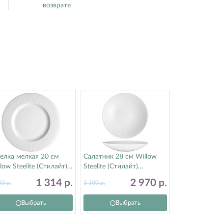
возврате
елка мелкая 20 см
Салатник 28 см Willow
low Steelite (Стилайт)
Steelite (Стилайт)
17C1184
9117C1175
1 314
р.
2 970
р.
60
р.
3 300
р.
Выбрать
Выбрать