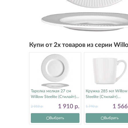
Купи от 2х товаров из серии Wil
Тарелка мелкая 27 см
Кружка 285 мл Willow
Willow Steelite (Стилайт)
Steelite (Стилайт)
9117C1181
9117C1203
1 910
р.
1 56
2 010
р.
1 740
р.
Выбрать
Выбрать