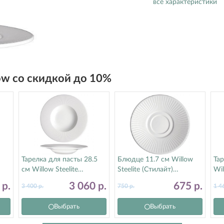
все характеристики
low со скидкой до 10%
Тарелка для пасты 28.5
Блюдце 11.7 см Willow
Тар
см Willow Steelite
Steelite (Стилайт)
Wil
(Стилайт) 9117C1176
9117C1193
91
6
р.
3 060
р.
675
р.
3 400
р.
750
р.
1 4
Выбрать
Выбрать