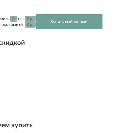
ерии:
на:
0
0
р.
Купить выбранные
 экономите:
0
р.
 скидкой
ем купить