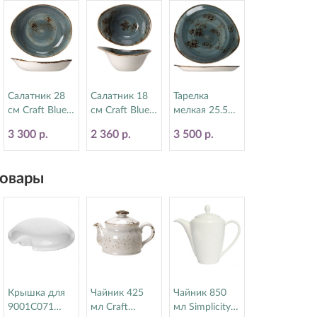
Салатник 28
Салатник 18
Тарелка
см Craft Blue
см Craft Blue
мелкая 25.5
Steelite
Steelite
см Craft Blue
3 300 р.
2 360 р.
3 500 р.
(Стилайт)
(Стилайт)
Steelite
11300523
11300524
(Стилайт)
11300521
овары
Крышка для
Чайник 425
Чайник 850
9001C071
мл Craft
мл Simplicity