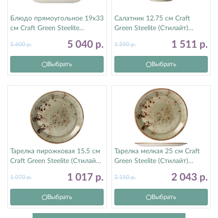
Блюдо прямоугольное 19х33
Салатник 12.75 см Craft
см Craft Green Steelite
Green Steelite (Стилайт)
(Стилайт) 11310556
11310242
5 040
р.
1 511
р.
5 600
р.
1 590
р.
Выбрать
Выбрать
Тарелка пирожковая 15.5 см
Тарелка мелкая 25 см Craft
Craft Green Steelite (Стилайт)
Green Steelite (Стилайт)
11310568
11310566
1 017
р.
2 043
р.
1 070
р.
2 150
р.
Выбрать
Выбрать