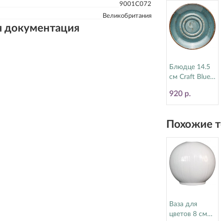
9001C072
Великобритания
я документация
Блюдце 14.5
см Craft Blue
Steelite
920 р.
(Стилайт)
11300158
Похожие т
Ваза для
цветов 8 см