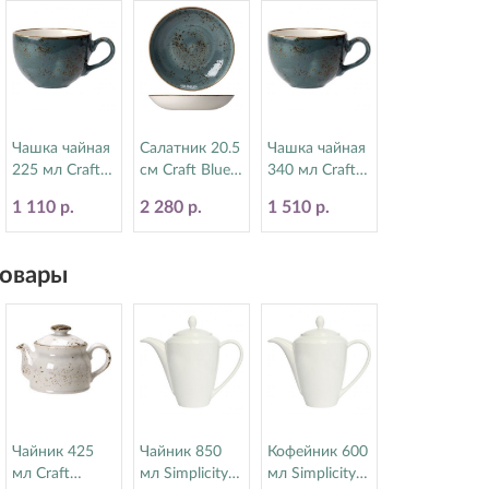
Чашка чайная
Салатник 20.5
Чашка чайная
225 мл Craft
см Craft Blue
340 мл Craft
Blue Steelite
Steelite
Blue Steelite
1 110 р.
2 280 р.
1 510 р.
(Стилайт)
(Стилайт)
(Стилайт)
11300189
11300570
11300152
овары
Чайник 425
Чайник 850
Кофейник 600
мл Craft
мл Simplicity
мл Simplicity