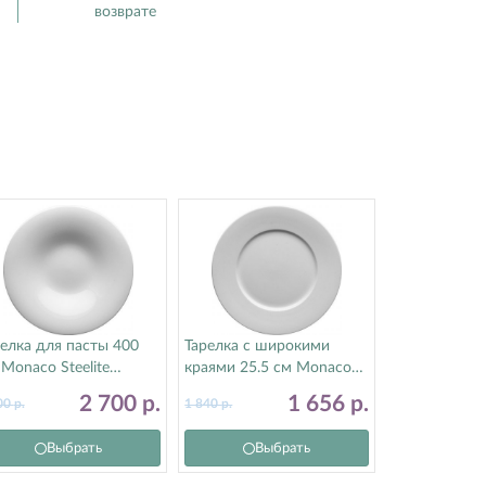
возврате
елка для пасты 400
Тарелка с широкими
Monaco Steelite
краями 25.5 см Monaco
тилайт) 9001C1153
Steelite (Стилайт)
2 700
р.
1 656
р.
00
р.
1 840
р.
9001C1062
Выбрать
Выбрать