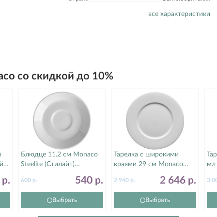
все характеристики
aco со скидкой до 10%
л
Блюдце 11.2 см Monaco
Тарелка с широкими
Тар
йт)
Steelite (Стилайт)
краями 29 см Monaco
мл 
9001C317
Steelite (Стилайт)
(С
3
р.
540
р.
2 646
р.
600
р.
2 940
р.
3 0
9001C1061
Выбрать
Выбрать