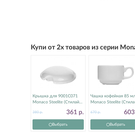
Купи от 2х товаров из серии Mon
Крышка для 9001C071
Чашка кофейная 85 м
Monaco Steelite (Стилайт)
Monaco Steelite (Стила
9001C072
9001C333
361
р.
60
380
р.
670
р.
Выбрать
Выбрать