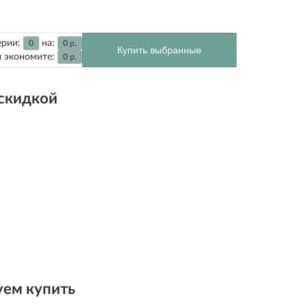
ерии:
на:
0
0
р.
Купить выбранные
 экономите:
0
р.
 скидкой
ем купить