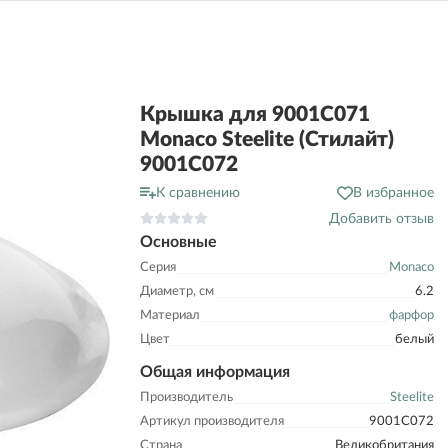
Крышка для 9001C071
Monaco Steelite (Стилайт)
9001C072
К сравнению
В избранное
Добавить отзыв
Основные
Серия
Monaco
Диаметр, см
6.2
Материал
фарфор
Цвет
белый
Общая информация
Производитель
Steelite
Артикул производителя
9001C072
Страна
Великобритания