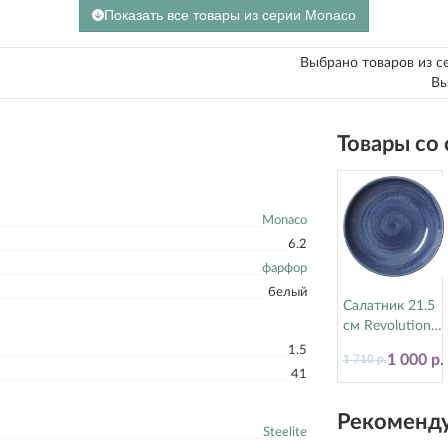
Показать все товары из серии Monaco
Выбрано товаров из с
Вы
Товары со
Monaco
6.2
фарфор
белый
Салатник 21.5
см Revolution
Bluestone
1.5
1 000 р.
1 710 р.
Steelite
41
(Стилайт)
17770570
Рекоменду
Steelite