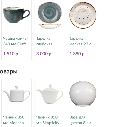
Чашка чайная
Тарелка
Тарелка
340 мл Craft
глубокая
мелкая 23 см
Blue Steelite
21х19.5 см
Craft White
1 510 р.
3 000 р.
1 890 р.
(Стилайт)
Craft Blue
Steelite
11300152
Steelite
(Стилайт)
(Стилайт)
11550543
овары
11300587
Чайник 850
Чайник 850
Ваза для
мл Monaco
мл Simplicity
цветов 8 см