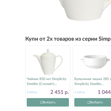
Купи от 2х товаров из серии Simp
Чайник 850 мл Simplicity
Бульонная чашка 285 
Steelite (Стилайт)
Simplicity Steelite
11010830
(Стилайт) 11010115
2 451
р.
1 04
2 580
р.
1 160
р.
Выбрать
Выбрать