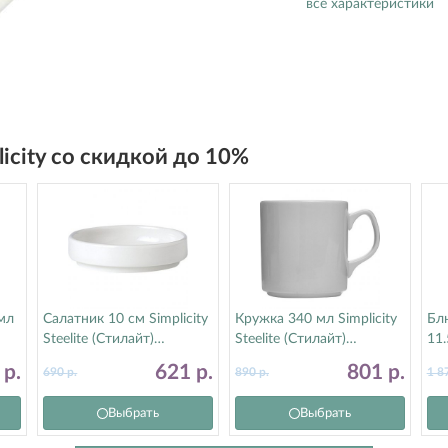
все характеристики
licity со скидкой до 10%
мл
Салатник 10 см Simplicity
Кружка 340 мл Simplicity
Бл
Steelite (Стилайт)
Steelite (Стилайт)
11.
11010470
11010183
Ste
4
р.
621
р.
801
р.
690
р.
890
р.
1 8
11
Выбрать
Выбрать