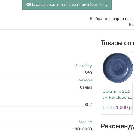
Показать все товары из серии Simplicity
Выбрано товаров из с
Вы
Товары со
Simplicity
850
фарфор
белый
Салатник 21.5
см Revolution
Bluestone
802
1 000 р.
1 710 р.
Steelite
(Стилайт)
17770570
Steelite
Рекоменду
11010830