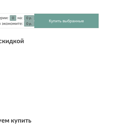
ерии:
на:
0
0
р.
Купить выбранные
 экономите:
0
р.
 скидкой
ем купить