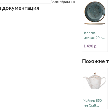
Великобритания
я документация
Тарелка
мелкая 20 см
Craft Blue
1 490 р.
Steelite
(Стилайт)
11300567
Похожие т
Чайник 850
мл Craft