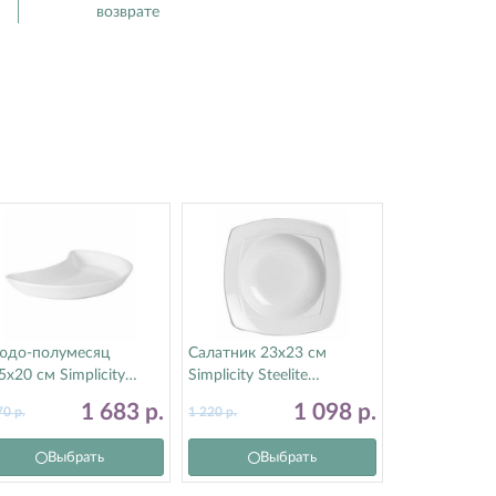
возврате
юдо-полумесяц
Салатник 23х23 см
5х20 см Simplicity
Simplicity Steelite
elite (Стилайт)
(Стилайт) 11010415
1 683
р.
1 098
р.
70
р.
1 220
р.
010207
Выбрать
Выбрать