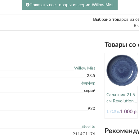
Показать все товары из серии Willow Mist
Выбрано товаров из с
Вы
Товары со
Willow Mist
28.5
фарфор
серый
Салатник 21.5
см Revolution
Bluestone
930
1 000 р.
1 710 р.
Steelite
(Стилайт)
17770570
Steelite
Рекоменду
9114C1176