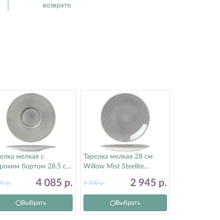
возврате
елка мелкая с
Тарелка мелкая 28 см
роким бортом 28.5 см
Willow Mist Steelite
low Mist Steelite
(Стилайт) 9114C1173
4 085
р.
2 945
р.
00
р.
3 100
р.
тилайт) 9114C1172
Выбрать
Выбрать