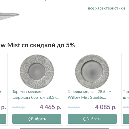
все характеристики
low Mist со скидкой до 5%
м
Тарелка мелкая с
Тарелка мелкая 28.5 см
Тар
широким бортом 28.5 см
Willow Mist Steelite
ши
Willow Mist Steelite
(Стилайт) 9114C1170
Wil
0
р.
4 465
р.
4 085
р.
4 700
р.
4 300
р.
4 3
(Стилайт) 9114C1171
(С
Выбрать
Выбрать