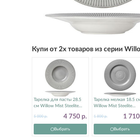
Купи от 2х товаров из серии Wil
Тарелка для пасты 28.5
Тарелка мелкая 18.5 с
см Willow Mist Steelite
Willow Mist Steelite
(Стилайт) 9114C1176
(Стилайт) 9114C1177
4 750
р.
1 71
5 000
р.
1 800
р.
Выбрать
Выбрать