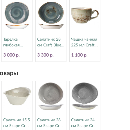
Тарелка
Салатник 28
Чашка чайная
глубокая
см Craft Blue
225 мл Craft
21х19.5 см
Steelite
Green Steelite
3 000 р.
3 300 р.
1 100 р.
Craft Blue
(Стилайт)
(Стилайт)
Steelite
11300523
11310189
(Стилайт)
овары
11300587
Салатник 15.5
Салатник 28
Салатник 24
см Scape Grey
см Scape Grey
см Scape Grey