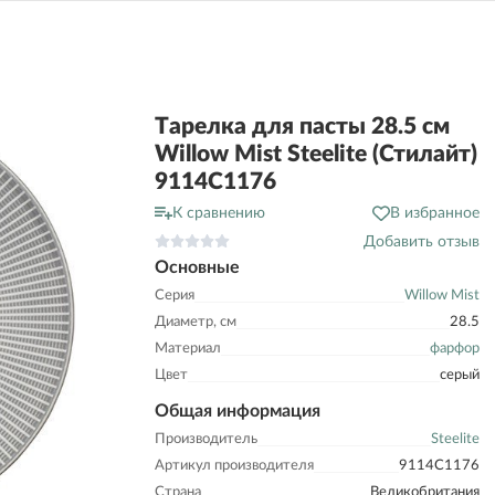
Тарелка для пасты 28.5 см
Willow Mist Steelite (Стилайт)
9114C1176
К сравнению
В избранное
Добавить отзыв
Основные
Серия
Willow Mist
Диаметр, см
28.5
Материал
фарфор
Цвет
серый
Общая информация
Производитель
Steelite
Артикул производителя
9114C1176
Страна
Великобритания