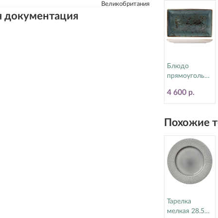
Великобритания
я документация
Блюдо
прямоугольно
е 16.8х27 см
4 600 р.
Craft Blue
Steelite
(Стилайт)
Похожие т
11300550
Тарелка
мелкая 28.5