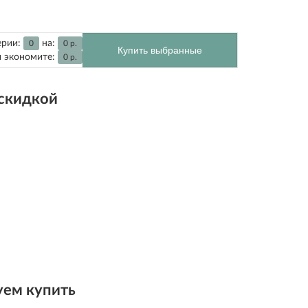
ерии:
на:
0
0
р.
Купить выбранные
 экономите:
0
р.
 скидкой
ем купить