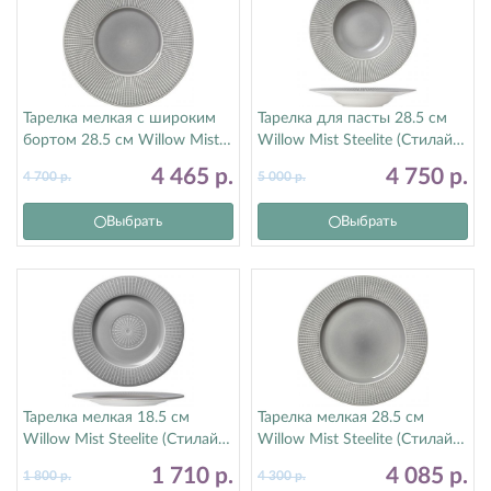
Тарелка мелкая с широким
Тарелка для пасты 28.5 см
бортом 28.5 см Willow Mist
Willow Mist Steelite (Стилайт)
Steelite (Стилайт) 9114C1171
9114C1176
4 465
р.
4 750
р.
4 700
р.
5 000
р.
Выбрать
Выбрать
Тарелка мелкая 18.5 см
Тарелка мелкая 28.5 см
Willow Mist Steelite (Стилайт)
Willow Mist Steelite (Стилайт)
9114C1177
9114C1170
1 710
р.
4 085
р.
1 800
р.
4 300
р.