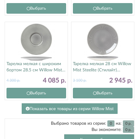
Выбрать
Выбрать
Тарелка мелкая с широким
Тарелка мелкая 28 см Willow
бортом 28.5 см Willow Mist
Mist Steelite (Стилайт)
Steelite (Стилайт) 9114C1172
9114C1173
4 085
р.
2 945
р.
4 300
р.
3 100
р.
Выбрать
Выбрать
Показать все товары из серии Willow Mist
Выбрано товаров из серии:
на:
0
0
р.
Вы экономите:
0
р.