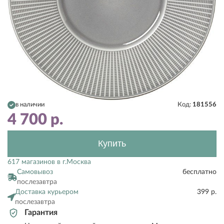
в наличии
Код:
181556
4 700
р.
Купить
617 магазинов в г.Москва
Самовывоз
бесплатно
послезавтра
Доставка курьером
399 р.
послезавтра
Гарантия