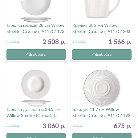
Тарелка мелкая 28 см Willow
Кружка 285 мл Willow
Steelite (Стилайт) 9117C1173
Steelite (Стилайт) 9117C1203
2 508
р.
1 566
р.
2 640
р.
1 740
р.
Выбрать
Выбрать
Тарелка для пасты 28.5 см
Блюдце 11.7 см Willow
Willow Steelite (Стилайт)
Steelite (Стилайт) 9117C1193
9117C1176
3 060
р.
675
р.
3 400
р.
750
р.