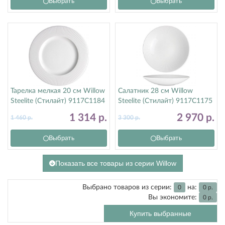
Выбрать
Выбрать
Тарелка мелкая 20 см Willow
Салатник 28 см Willow
Steelite (Стилайт) 9117C1184
Steelite (Стилайт) 9117C1175
1 314
р.
2 970
р.
1 460
р.
3 300
р.
Выбрать
Выбрать
Показать все товары из серии Willow
Выбрано товаров из серии:
на:
0
0
р.
Вы экономите:
0
р.
Купить выбранные