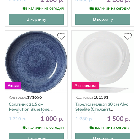
в наличии на сегодня
в наличии на сегодня
В корзину
В корзину
191656
181581
Код товара:
Код товара:
Салатник 21.5 см
Тарелка мелкая 30 см Alvo
Revolution Bluestone
Steelite (Стилайт)
Steelite (Стилайт)
9300C500
1 000 р.
1 500 р.
1 710 р.
1 980 р.
17770570
в наличии на сегодня
в наличии на сегодня
В корзину
В корзину