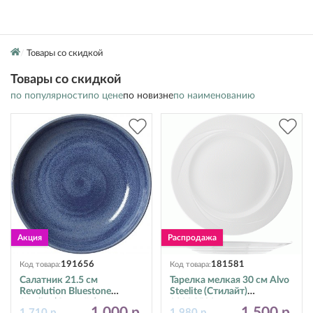
Товары со скидкой
Товары со скидкой
по популярности
по цене
по новизне
по наименованию
191656
181581
Код товара:
Код товара:
Салатник 21.5 см
Тарелка мелкая 30 см Alvo
Revolution Bluestone
Steelite (Стилайт)
Steelite (Стилайт)
9300C500
1 000 р.
1 500 р.
1 710 р.
1 980 р.