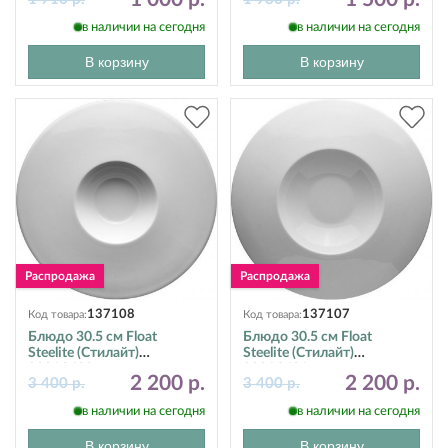
17770570
в наличии на сегодня
в наличии на сегодня
В корзину
В корзину
137108
137107
Код товара:
Код товара:
Блюдо 30.5 см Float
Блюдо 30.5 см Float
Steelite (Стилайт)
Steelite (Стилайт)
9001C602
9001C601
2 200 р.
2 200 р.
3 400 р.
3 400 р.
в наличии на сегодня
в наличии на сегодня
В корзину
В корзину