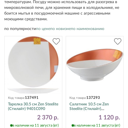
температурам. Посуду можно использовать для разогрева в
микроволновой печи, для хранения пищи в холодильнике, не
боится мытья в посудомоечной машине с агрессивными
моющими средствами.
по популярности
по цене
по новизне
по наименованию
137491
137293
Код товара:
Код товара:
Тарелка 30.5 см Zen Steelite
Салатник 10.5 см Zen
(Стилайт) 9401C090
Steelite (Стилайт)
9401C622
2 370 р.
1 120 р.
в наличии на 11 августа (вт)
в наличии на 11 августа (вт)