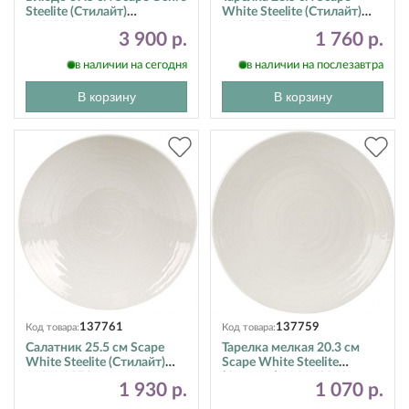
Steelite (Стилайт)
White Steelite (Стилайт)
1431X0060
1401X0065
3 900 р.
1 760 р.
в наличии на сегодня
в наличии на послезавтра
В корзину
В корзину
137761
137759
Код товара:
Код товара:
Салатник 25.5 см Scape
Тарелка мелкая 20.3 см
White Steelite (Стилайт)
Scape White Steelite
1401X0078
(Стилайт) 1401X0068
1 930 р.
1 070 р.