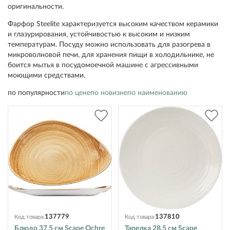
оригинальности.
Фарфор Steelite характеризуется высоким качеством керамики
и глазурирования, устойчивостью к высоким и низким
температурам. Посуду можно использовать для разогрева в
микроволновой печи, для хранения пищи в холодильнике, не
боится мытья в посудомоечной машине с агрессивными
моющими средствами.
по популярности
по цене
по новизне
по наименованию
137779
137810
Код товара:
Код товара:
Блюдо 37.5 см Scape Ochre
Тарелка 28.5 см Scape