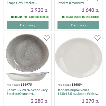
Scape Grey Steelite
Steelite (Стилайт)
(Стилайт) 1402X0061
1402X0072
2 920 р.
1 640 р.
в наличии на послезавтра
в наличии на послезавтра
В корзину
В корзину
136975
136854
Код товара:
Код товара:
Салатник 28 см Scape Grey
Тарелка пирожковая
Steelite (Стилайт)
13.5х15.5 см Scape White
1402X0070
Steelite (Стилайт)
2 280 р.
1 270 р.
1401X0063