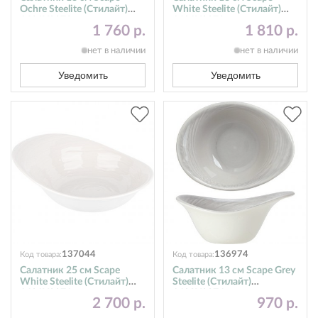
Ochre Steelite (Стилайт)
White Steelite (Стилайт)
1431X0073
1401X0073
1 760 р.
1 810 р.
нет в наличии
нет в наличии
Уведомить
Уведомить
137044
136974
Код товара:
Код товара:
Салатник 25 см Scape
Салатник 13 см Scape Grey
White Steelite (Стилайт)
Steelite (Стилайт)
1401X0071
1402X0074
2 700 р.
970 р.