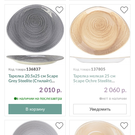
136837
137805
Код товара:
Код товара:
Тарелка 20.5х25 см Scape
Тарелка мелкая 25 см
Grey Steelite (Стилайт)
Scape Ochre Steelite
1402X0062
(Стилайт) 1431X0062
2 010 р.
2 060 р.
в наличии на послезавтра
нет в наличии
В корзину
Уведомить