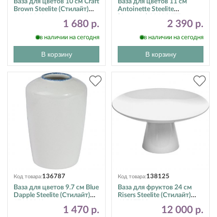
Ваза для цветов 10 см Craft
Ваза для цветов 11 см
Brown Steelite (Стилайт)
Antoinette Steelite
11320840
(Стилайт) 9019C677
1 680 р.
2 390 р.
в наличии на сегодня
в наличии на сегодня
В корзину
В корзину
136787
138125
Код товара:
Код товара:
Ваза для цветов 9.7 см Blue
Ваза для фруктов 24 см
Dapple Steelite (Стилайт)
Risers Steelite (Стилайт)
17100840
6950E702
1 470 р.
12 000 р.