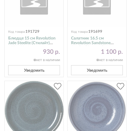
191729
191699
Код товара:
Код товара:
Блюдце 15 см Revolution
Салатник 16.5 см
Jade Steelite (Стилайт)
Revolution Sandstone
1778X0042
Steelite (Стилайт)
930 р.
1 100 р.
17760597
нет в наличии
нет в наличии
Уведомить
Уведомить