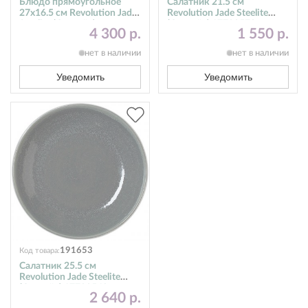
Блюдо прямоугольное
Салатник 21.5 см
27х16.5 см Revolution Jade
Revolution Jade Steelite
Steelite (Стилайт)
(Стилайт) 17780570
4 300 р.
1 550 р.
17780550
нет в наличии
нет в наличии
Уведомить
Уведомить
191653
Код товара:
Салатник 25.5 см
Revolution Jade Steelite
(Стилайт) 17780569
2 640 р.