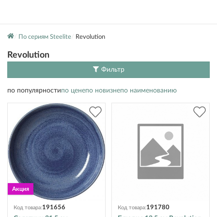
По сериям Steelite
Revolution
Revolution
Фильтр
по популярности
по цене
по новизне
по наименованию
191656
191780
Код товара:
Код товара: