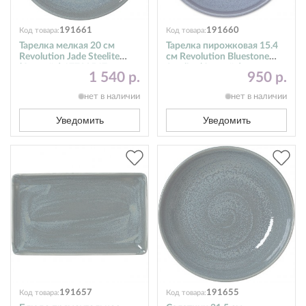
191661
191660
Код товара:
Код товара:
Тарелка мелкая 20 см
Тарелка пирожковая 15.4
Revolution Jade Steelite
см Revolution Bluestone
(Стилайт) 17780567
Steelite (Стилайт)
1 540 р.
950 р.
17770568
нет в наличии
нет в наличии
Уведомить
Уведомить
191657
191655
Код товара:
Код товара: