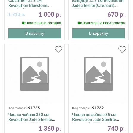
Салатник 21.5 см
Блюдце 12.5 см Revolution
Revolution Bluestone
Jade Steelite (Стилайт)
Steelite (Стилайт)
1778X0043
1 000 р.
670 р.
1 710 р.
17770570
в наличии на сегодня
в наличии на послезавтра
В корзину
В корзину
191735
191732
Код товара:
Код товара:
Чашка чайная 350 мл
Чашка кофейная 85 мл
Revolution Jade Steelite
Revolution Jade Steelite
(Стилайт) 1778X0019
(Стилайт) 1778X0023
1 360 р.
740 р.