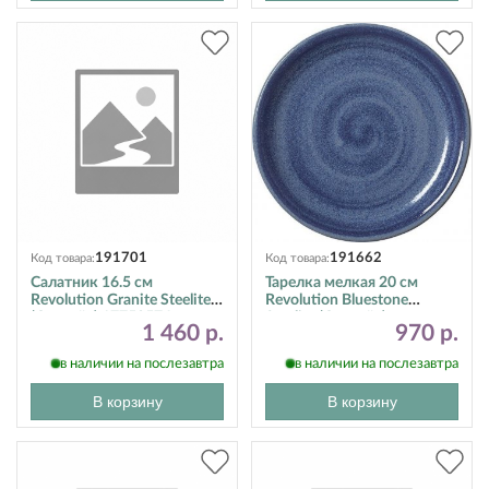
191701
191662
Код товара:
Код товара:
Салатник 16.5 см
Тарелка мелкая 20 см
Revolution Granite Steelite
Revolution Bluestone
(Стилайт) 17750574
Steelite (Стилайт)
1 460 р.
970 р.
17770567
в наличии на послезавтра
в наличии на послезавтра
В корзину
В корзину